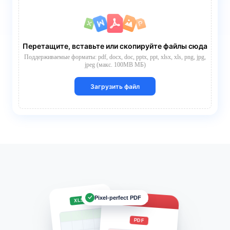
Перетащите, вставьте или скопируйте файлы сюда
Поддерживаемые форматы: pdf, docx, doc, pptx, ppt, xlsx, xls, png, jpg,
jpeg (макс. 100MB МБ)
Загрузить файл
Pixel-perfect PDF
Report.pdf
XLSX
PDF