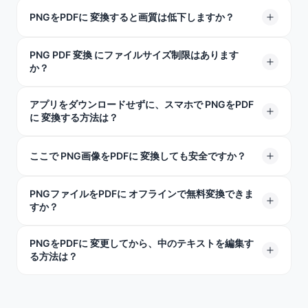
PNGをPDFに 変換すると画質は低下しますか？
PNG PDF 変換 にファイルサイズ制限はあります
全くそんなことはありません。当社は画像の品質を低下
か？
させません。すべてが完全にクリアで読みやすい状態に
保たれます。
アプリをダウンロードせずに、スマホで PNGをPDF
PNGは最大100 MBまで対応可能です。最大品質の
に 変換する方法は？
10,000×10,000ピクセルの巨大な画像でも十分に処理で
きます。
モバイルデバイスのSafariまたはChromeで当社のWebサ
ここで PNG画像をPDFに 変換しても安全ですか？
イトを開き、フォトライブラリからPNGをアップロード
して「変換開始」をタップするだけです。プロセス全体
PNGファイルをPDFに オフラインで無料変換できま
もちろんです。ファイルは完全に暗号化された接続で転
すか？
がWebブラウザ内で実行されるため、App Storeにアクセ
送され、変換が完了すると同時に当社のサーバーから自
スする必要はありません。
動的に削除されます。当社がお客様のデータを保存、確
PNGをPDFに 変更してから、中のテキストを編集す
このオンラインツールの使用にはインターネット接続が
認、共有することは決してありません。
る方法は？
必要です。無制限の変換をご希望の場合は、この機能に
加えて20以上のプレミアム特典が含まれるTeraBox
標準的な PNGからPDFへの 変換では画像ベースのPDFが
Premiumにアップグレードしてください。