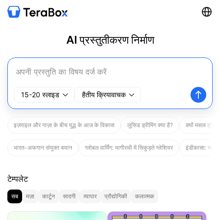
AI प्रस्तुतीकरण निर्माण
15-20 स्लाइड
हैतीय क्रियावाचक
इज़राइल और गाज़ा के बीच युद्ध के आज के विकास
लूसिड ड्रीमिंग क्या है?
क्यों मसल ट्रेनि
भारत-अफगान संयुक्त बयान
ग्लोबल वार्मिंग: भागीरथी में सिकुड़ते ग्लेशियर
इंडीकासा: भारत मे
टेम्पलेट
सब
मज़ा
कार्टून
सादगी
व्यापार
प्रौद्योगिकी
कलात्मक