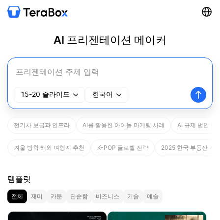
AI 프리젠테이션 메이커​
15-20 슬라이드
한국어
전기차 보급과 인프라
AI를 활용한 아이돌 마케팅 사례
AI 규제 법안 발
겨울 방학 해외 여행지 추천
K-POP 글로벌 전략
2025 한국 부동산 시
템플릿
전체
재미
카툰
단순함
비즈니스
기술
예술