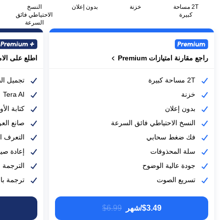
2T مساحة
خزنة
بدون إعلان
النسخ
كبيرة
الاحتياطي فائق
السرعة
راجع مقارنة امتيازات Premium
راجع مقارنة امتيازات Premium
اطلع على الامتياز
اطلع على الامتياز
2T مساحة كبيرة
تجميل ال
خزنة
Tera AI
بدون إعلان
كتابة الأو
النسخ الاحتياطي فائق السرعة
صانع العر
فك ضغط سحابي
التعرف ا
سلة المحذوفات
إعادة صيا
جودة عالية الوضوح
الترجمة ا
تسريع الصوت
ترجمة با
$3.49/شهر
‎$6.99