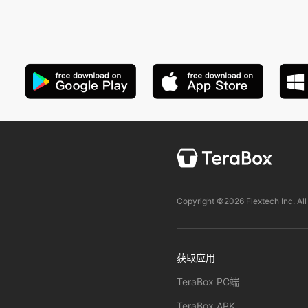
Copyright ©2026 Flextech Inc. All
获取应用
TeraBox PC端
TeraBox APK