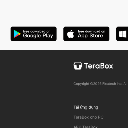
Copyright ©2026 Flextech Inc. All
Tải ứng dụng
TeraBox cho PC
APK TeraBox