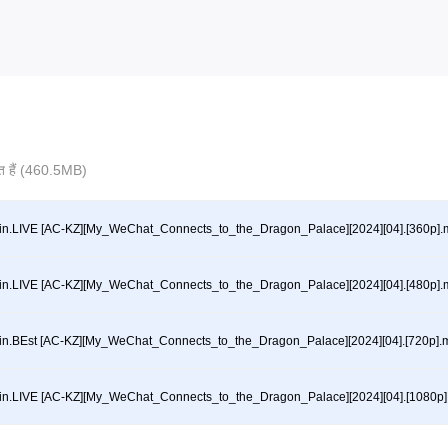
ित हैं (460.5MB)
in.LIVE [AC-KZ][My_WeChat_Connects_to_the_Dragon_Palace][2024][04].[360p]
in.LIVE [AC-KZ][My_WeChat_Connects_to_the_Dragon_Palace][2024][04].[480p]
in.BEst [AC-KZ][My_WeChat_Connects_to_the_Dragon_Palace][2024][04].[720p].
in.LIVE [AC-KZ][My_WeChat_Connects_to_the_Dragon_Palace][2024][04].[1080p