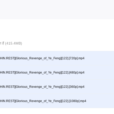
ित हैं (415.4MB)
HIN.REST][Glorious_Revenge_of_Ye_Feng][122].[720p].mp4
HIN.REST][Glorious_Revenge_of_Ye_Feng][122].[480p].mp4
HIN.REST][Glorious_Revenge_of_Ye_Feng][122].[360p].mp4
HIN.REST][Glorious_Revenge_of_Ye_Feng][122].[1080p].mp4