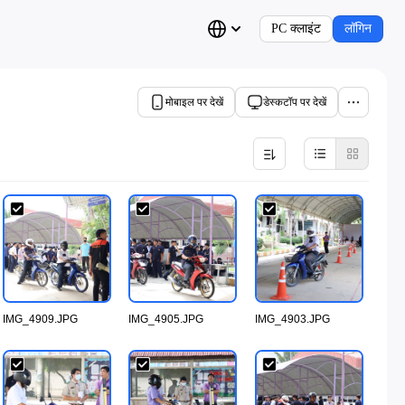
PC क्लाइंट
लॉगिन
मोबाइल पर देखें
डेस्कटॉप पर देखें
IMG_4909.JPG
IMG_4905.JPG
IMG_4903.JPG