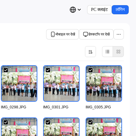
PC क्लाइंट
लॉगिन
मोबाइल पर देखें
डेस्कटॉप पर देखें
IMG_0298.JPG
IMG_0301.JPG
IMG_0305.JPG