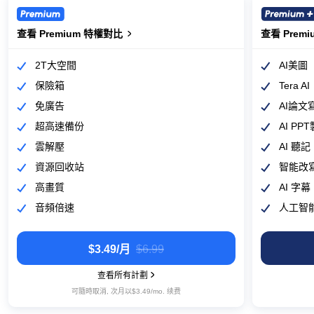
查看 Premium 特權對比
查看 Premium 特權對比
查看 Prem
查看 Prem
2T大空間
AI美圖
保險箱
Tera AI
免廣告
AI論文
超高速備份
AI PP
雲解壓
AI 聽記
資源回收站
智能改
高畫質
AI 字幕
音頻倍速
人工智
$3.49/月
‎$6.99
查看所有計劃
可隨時取消, 次月以‎$3.49/mo. 续费