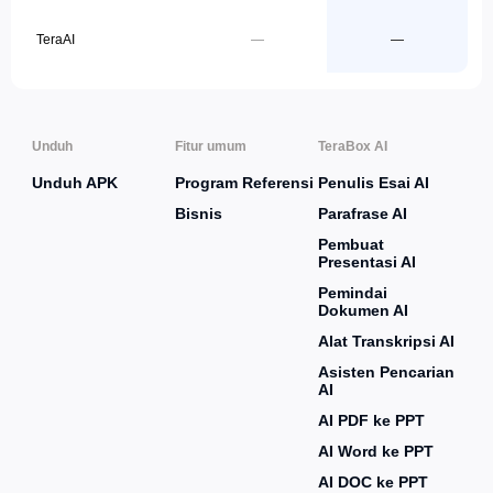
TeraAI
—
—
Unduh
Fitur umum
TeraBox AI
Unduh APK
Program Referensi
Penulis Esai AI
Bisnis
Parafrase AI
Pembuat
Presentasi AI
Pemindai
Dokumen AI
Alat Transkripsi AI
Asisten Pencarian
AI
AI PDF ke PPT
AI Word ke PPT
AI DOC ke PPT