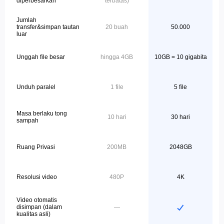
diperbesarkan
terbatas)
Jumlah
transfer&simpan tautan
20 buah
50.000
luar
Unggah file besar
hingga 4GB
10GB = 10 gigabita
Unduh paralel
1 file
5 file
Masa berlaku tong
10 hari
30 hari
sampah
Ruang Privasi
200MB
2048GB
Resolusi video
480P
4K
Video otomatis
disimpan (dalam
—
kualitas asli)