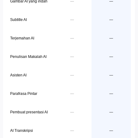
Gambar AI yang indah
—
—
Subtitle AI
—
—
Terjemahan AI
—
—
Penulisan Makalah AI
—
—
Asisten AI
—
—
Parafrasa Pintar
—
—
Pembuat presentasi AI
—
—
AI Transkripsi
—
—