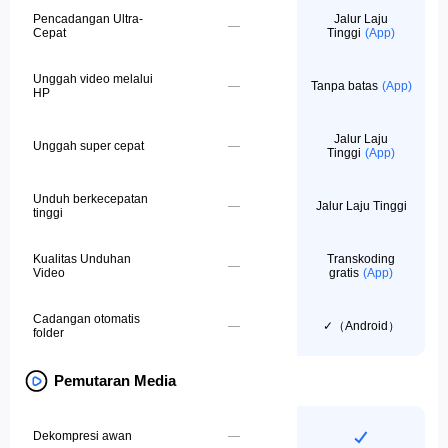
Pencadangan Ultra-
Jalur Laju
—
Cepat
Tinggi
Unggah video melalui
—
Tanpa batas
HP
Jalur Laju
Unggah super cepat
—
Tinggi
Unduh berkecepatan
—
Jalur Laju Tinggi
tinggi
Kualitas Unduhan
Transkoding
—
Video
gratis
Cadangan otomatis
✓（Android）
—
folder
Pemutaran Media
Dekompresi awan
—