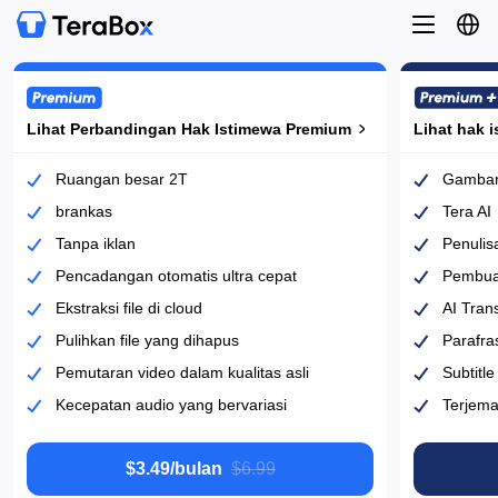
Lihat Perbandingan Hak Istimewa Premium
Lihat Perbandingan Hak Istimewa Premium
Lihat hak 
Lihat hak 
Ruangan besar 2T
Gambar 
brankas
Tera AI
Tanpa iklan
Penulis
Pencadangan otomatis ultra cepat
Pembuat
Ekstraksi file di cloud
AI Trans
Pulihkan file yang dihapus
Parafra
Pemutaran video dalam kualitas asli
Subtitle
Kecepatan audio yang bervariasi
Terjema
$3.49/bulan
‎$6.99