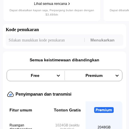
Lihat semua rencana
Dapat dibatalkan kapan saja, Perpanjang bulan depan dengan
Dapat dibatal
‎$3.49/bln
Kode penukaran
Menukarkan
Semua keistimewaan dibandingkan
Free
Premium
Penyimpanan dan transmisi
Fitur umum
Tonton Gratis
Ruangan
1024GB (waktu
2048GB