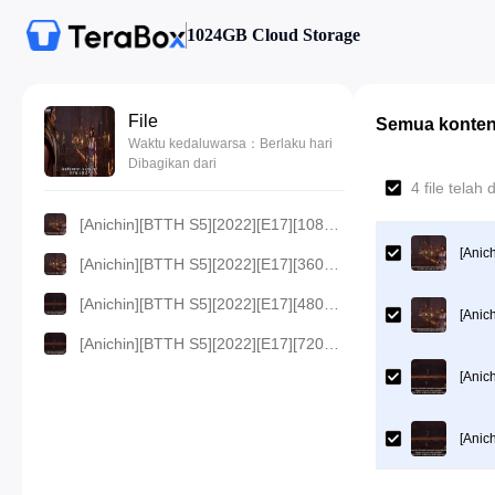
1024GB Cloud Storage
File
Semua konte
Waktu kedaluwarsa：Berlaku hari
Dibagikan dari
4 file telah
[Anichin][BTTH S5][2022][E17][1080p].mp4
[Anic
[Anichin][BTTH S5][2022][E17][360p].mp4
[Anichin][BTTH S5][2022][E17][480p].mp4
[Anic
[Anichin][BTTH S5][2022][E17][720p].mp4
[Anic
[Anic