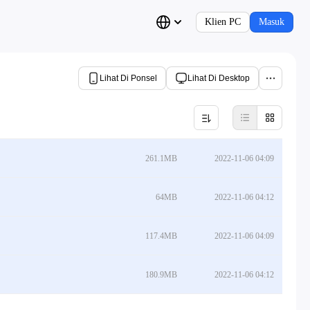
Klien PC
Masuk
Lihat Di Ponsel
Lihat Di Desktop
261.1MB
2022-11-06 04:09
64MB
2022-11-06 04:12
117.4MB
2022-11-06 04:09
180.9MB
2022-11-06 04:12