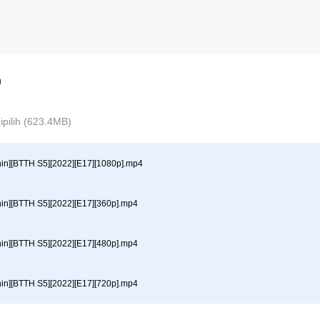
n
 dipilih (623.4MB)
hin][BTTH S5][2022][E17][1080p].mp4
hin][BTTH S5][2022][E17][360p].mp4
hin][BTTH S5][2022][E17][480p].mp4
hin][BTTH S5][2022][E17][720p].mp4