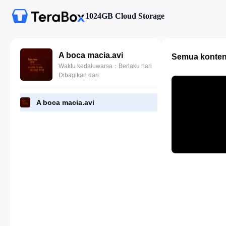
1024GB Cloud Storage
A boca macia.avi
Semua konte
Waktu kedaluwarsa：Berlaku hari
Dibagikan dari
A boca macia.avi