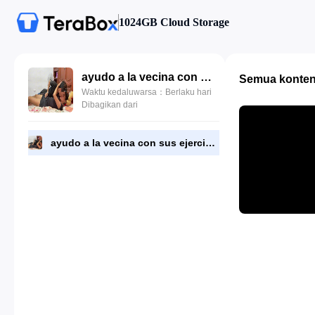
1024GB Cloud Storage
ayudo a la vecina con sus ejercicios.mp4
Semua konte
Waktu kedaluwarsa：Berlaku hari
Dibagikan dari
ayudo a la vecina con sus ejercicios.mp4