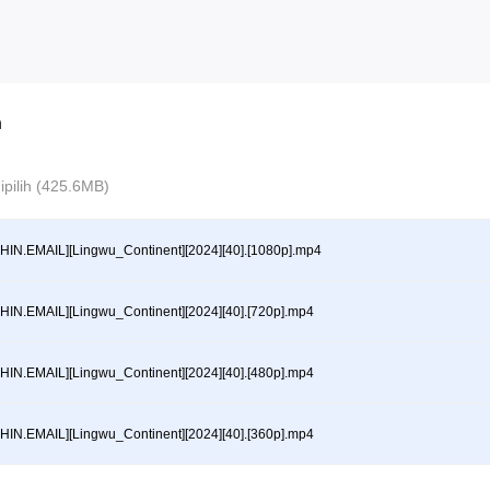
n
 dipilih (425.6MB)
HIN.EMAIL][Lingwu_Continent][2024][40].[1080p].mp4
HIN.EMAIL][Lingwu_Continent][2024][40].[720p].mp4
HIN.EMAIL][Lingwu_Continent][2024][40].[480p].mp4
HIN.EMAIL][Lingwu_Continent][2024][40].[360p].mp4