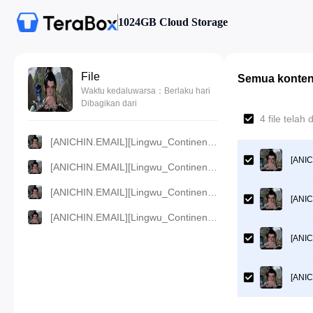
1024GB Cloud Storage
File
Semua konte
Waktu kedaluwarsa：Berlaku hari
Dibagikan dari
4 file telah
[ANICHIN.EMAIL][Lingwu_Continent][2024][40].[1080p].mp4
[ANIC
[ANICHIN.EMAIL][Lingwu_Continent][2024][40].[720p].mp4
[ANICHIN.EMAIL][Lingwu_Continent][2024][40].[480p].mp4
[ANIC
[ANICHIN.EMAIL][Lingwu_Continent][2024][40].[360p].mp4
[ANIC
[ANIC