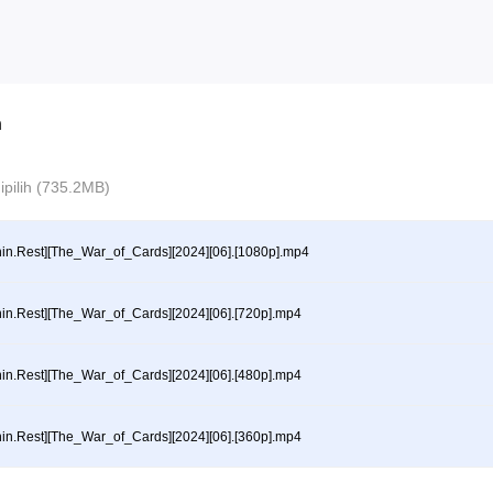
n
 dipilih (735.2MB)
hin.Rest][The_War_of_Cards][2024][06].[1080p].mp4
hin.Rest][The_War_of_Cards][2024][06].[720p].mp4
hin.Rest][The_War_of_Cards][2024][06].[480p].mp4
hin.Rest][The_War_of_Cards][2024][06].[360p].mp4