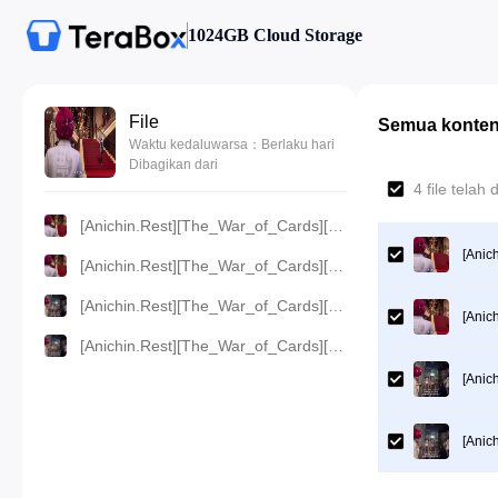
1024GB Cloud Storage
File
Semua konte
Waktu kedaluwarsa：Berlaku hari
Dibagikan dari
4 file telah
[Anichin.Rest][The_War_of_Cards][2024][06].[1080p].mp4
[Anic
[Anichin.Rest][The_War_of_Cards][2024][06].[720p].mp4
[Anichin.Rest][The_War_of_Cards][2024][06].[480p].mp4
[Anic
[Anichin.Rest][The_War_of_Cards][2024][06].[360p].mp4
[Anic
[Anic