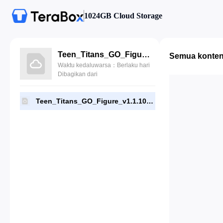
1024GB Cloud Storage
Teen_Titans_GO_Figure_v1.1.10_MOD.apk
Semua konte
Waktu kedaluwarsa：Berlaku hari
Dibagikan dari
Teen_Titans_GO_Figure_v1.1.10_MOD.apk