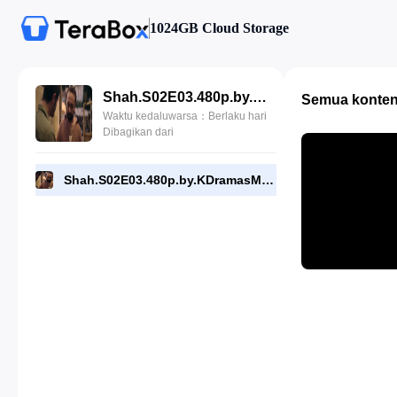
1024GB Cloud Storage
Shah.S02E03.480p.by.KDramasMaza.com.mkv
Semua konte
Waktu kedaluwarsa：Berlaku hari
Dibagikan dari
Shah.S02E03.480p.by.KDramasMaza.com.mkv