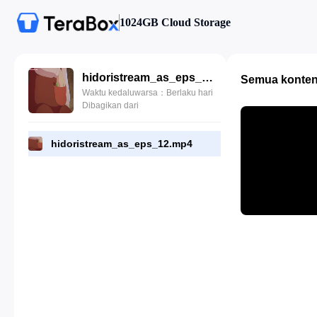
1024GB Cloud Storage
hidoristream_as_eps_12.mp4
Semua konte
Waktu kedaluwarsa：Berlaku hari
Dibagikan dari
hidoristream_as_eps_12.mp4