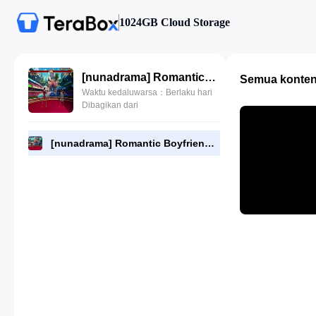
1024GB Cloud Storage
[nunadrama] Romantic Boyfriend Episode 11.720p.mp4
Semua konte
Waktu kedaluwarsa：Berlaku hari
Dibagikan dari
[nunadrama] Romantic Boyfriend Episode 11.720p.mp4