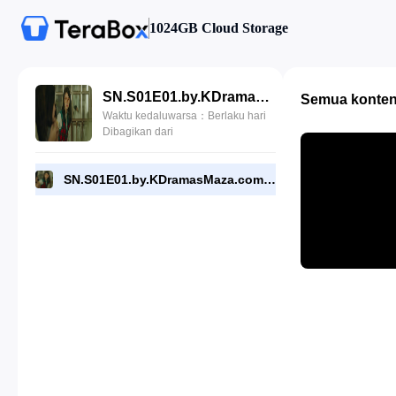
1024GB Cloud Storage
SN.S01E01.by.KDramasMaza.com.mkv
Semua konte
Waktu kedaluwarsa：Berlaku hari
Dibagikan dari
SN.S01E01.by.KDramasMaza.com.mkv