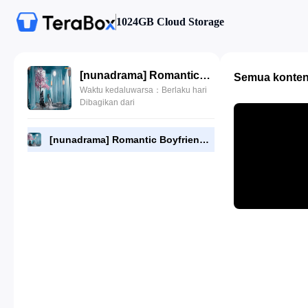
1024GB Cloud Storage
[nunadrama] Romantic Boyfriend Episode 5.480p.mp4
Semua konte
Waktu kedaluwarsa：Berlaku hari
Dibagikan dari
[nunadrama] Romantic Boyfriend Episode 5.480p.mp4