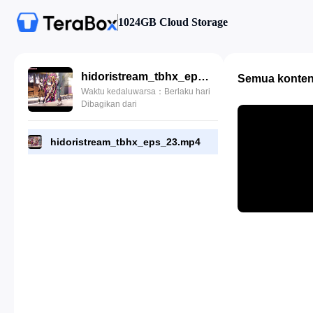
1024GB Cloud Storage
hidoristream_tbhx_eps_23.mp4
Semua konte
Waktu kedaluwarsa：Berlaku hari
Dibagikan dari
hidoristream_tbhx_eps_23.mp4