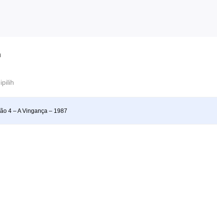
n
ipilih
ão 4 – A Vingança – 1987