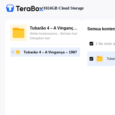
1024GB Cloud Storage
Tubarão 4 – A Vingança – 1987
Semua konte
Waktu kedaluwarsa：Berlaku hari
Dibagikan dari
1 file telah d
Tubarão 4 – A Vingança – 1987
Tubar