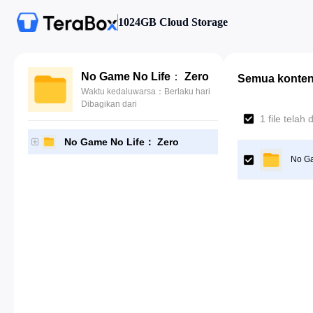
1024GB Cloud Storage
No Game No Life： Zero
Semua konte
Waktu kedaluwarsa：Berlaku hari
Dibagikan dari
1 file telah d
No Game No Life： Zero
No Ga