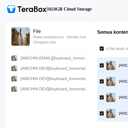
1024GB Cloud Storage
File
Semua konte
Waktu kedaluwarsa：Berlaku hari
Dibagikan dari
4 file telah
[ANICHIN.EMAIL][Keyboard_Immortal][2024][18].[360p].mp4
[ANIC
[ANICHIN.DEV][Keyboard_Immortal][2024][18].[1080p].mp4
[ANICHIN.DEV][Keyboard_Immortal][2024][18].[720p].mp4
[ANIC
[ANICHIN.DEV][Keyboard_Immortal][2024][18].[480p].mp4
[ANIC
[ANIC