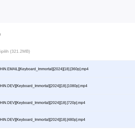
n
 dipilih (321.2MB)
HIN.EMAIL][Keyboard_Immortal][2024][18].[360p].mp4
HIN.DEV][Keyboard_Immortal][2024][18].[1080p].mp4
HIN.DEV][Keyboard_Immortal][2024][18].[720p].mp4
HIN.DEV][Keyboard_Immortal][2024][18].[480p].mp4