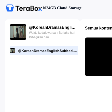
1024GB Cloud Storage
@KoreanDramasEnglishSubbed.E06.Good.Partner.1080p.mkv
Semua konte
Waktu kedaluwarsa：Berlaku hari
Dibagikan dari
@KoreanDramasEnglishSubbed.E06.Good.Partner.1080p.mkv