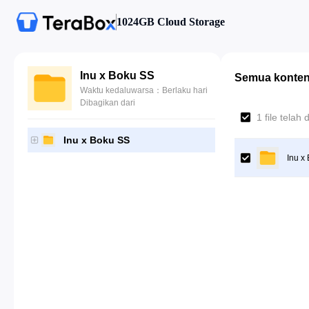
1024GB Cloud Storage
Inu x Boku SS
Semua konte
Waktu kedaluwarsa：Berlaku hari
Dibagikan dari
1 file telah d
Inu x Boku SS
Inu x