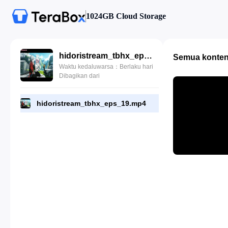
1024GB Cloud Storage
hidoristream_tbhx_eps_19.mp4
Semua konte
Waktu kedaluwarsa：Berlaku hari
Dibagikan dari
hidoristream_tbhx_eps_19.mp4