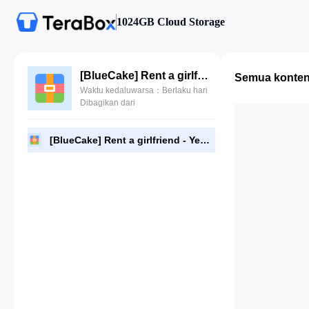
1024GB Cloud Storage
[BlueCake] Rent a girlfriend - YeonYu (연유) [204P].rar
Semua konte
Waktu kedaluwarsa：Berlaku hari
Dibagikan dari
[BlueCake] Rent a girlfriend - YeonYu (연유) [204P].rar