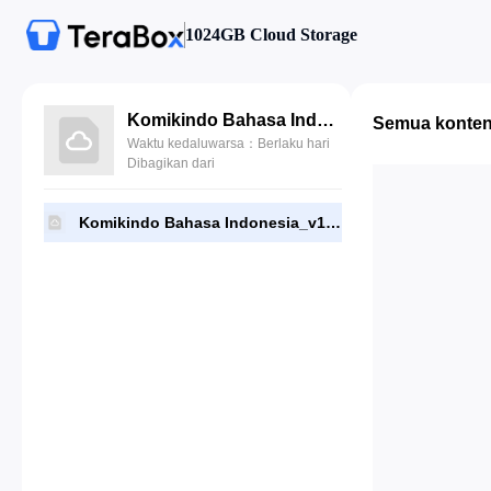
1024GB Cloud Storage
Komikindo Bahasa Indonesia_v1.1.1.xapk
Semua konte
Waktu kedaluwarsa：Berlaku hari
Dibagikan dari
Komikindo Bahasa Indonesia_v1.1.1.xapk