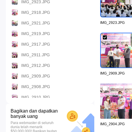
IMG_2923.JPG
IMG_2918.JPG
IMG_2921.JPG
IMG_2923.JPG
IMG_2919.JPG
IMG_2917.JPG
IMG_2911.JPG
IMG_2912.JPG
IMG_2909.JPG
IMG_2909.JPG
IMG_2908.JPG
IMG_2910.JPG
IMG_2906.JPG
Bagikan dan dapatkan
banyak uang
IMG_2907.JPG
Para webmaster di seluruh
IMG_2904.JPG
dunia telah menarik
IMG_2905.JPG
$50.000.000! Bagikan tautan