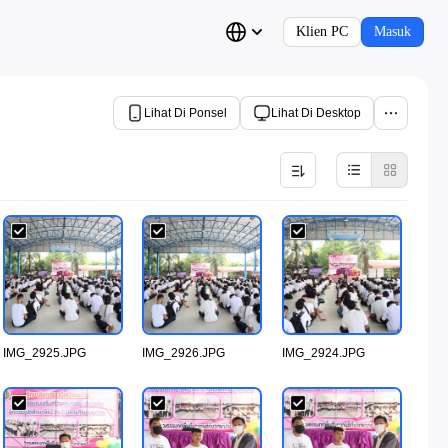
Klien PC
Masuk
Lihat Di Ponsel
Lihat Di Desktop
IMG_2925.JPG
IMG_2926.JPG
IMG_2924.JPG