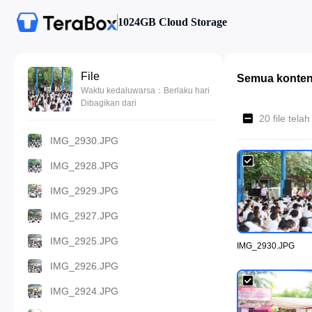
1024GB Cloud Storage
File
Semua konte
Waktu kedaluwarsa：Berlaku hari
Dibagikan dari
20 file tela
IMG_2930.JPG
IMG_2928.JPG
IMG_2929.JPG
IMG_2927.JPG
IMG_2925.JPG
IMG_2930.JPG
IMG_2926.JPG
IMG_2924.JPG