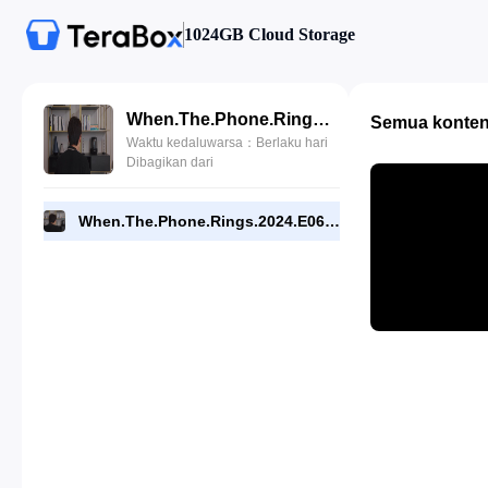
1024GB Cloud Storage
When.The.Phone.Rings.2024.E06.720p.NF.WEB.[RMC].mp4
Semua konte
Waktu kedaluwarsa：Berlaku hari
Dibagikan dari
When.The.Phone.Rings.2024.E06.720p.NF.WEB.[RMC].mp4