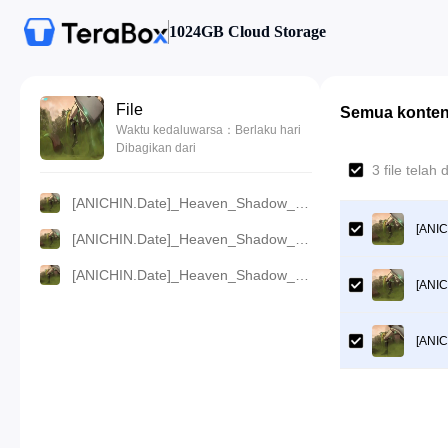
1024GB Cloud Storage
File
Semua konte
Waktu kedaluwarsa：Berlaku hari
Dibagikan dari
3 file telah
[ANICHIN.Date]_Heaven_Shadow_-_15_[720p].mp4
[ANI
[ANICHIN.Date]_Heaven_Shadow_-_15_[480p].mp4
[ANICHIN.Date]_Heaven_Shadow_-_15_[1080p].mp4
[ANI
[ANI