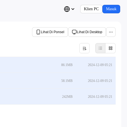
Klien PC
Masuk
Lihat Di Ponsel
Lihat Di Desktop
86.1MB
2024-12-09 05:21
58.1MB
2024-12-09 05:21
242MB
2024-12-09 05:21