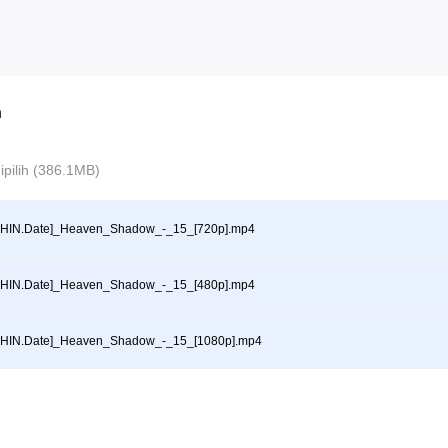
n
 dipilih (386.1MB)
CHIN.Date]_Heaven_Shadow_-_15_[720p].mp4
CHIN.Date]_Heaven_Shadow_-_15_[480p].mp4
CHIN.Date]_Heaven_Shadow_-_15_[1080p].mp4