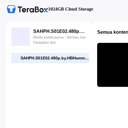
1024GB Cloud Storage
SAHPH.S01E02.480p.by.HBHammadDyar.com.mp4
Semua konte
Waktu kedaluwarsa：Berlaku hari
Dibagikan dari
SAHPH.S01E02.480p.by.HBHammadDyar.com.mp4