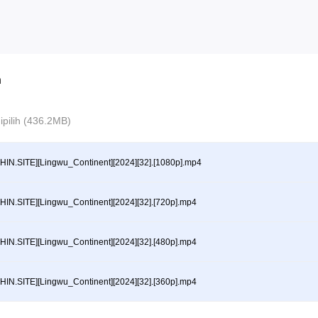
n
 dipilih (436.2MB)
HIN.SITE][Lingwu_Continent][2024][32].[1080p].mp4
HIN.SITE][Lingwu_Continent][2024][32].[720p].mp4
HIN.SITE][Lingwu_Continent][2024][32].[480p].mp4
HIN.SITE][Lingwu_Continent][2024][32].[360p].mp4