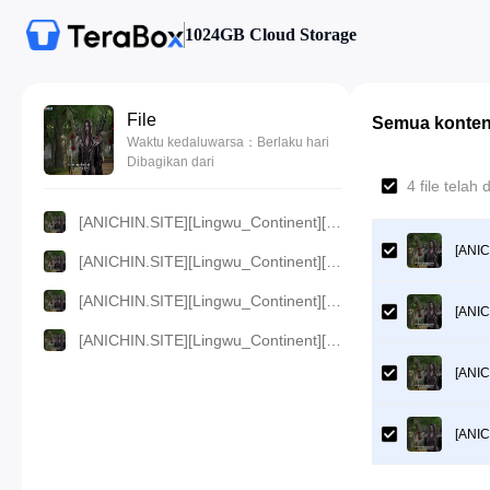
1024GB Cloud Storage
File
Semua konte
Waktu kedaluwarsa：Berlaku hari
Dibagikan dari
4 file telah
[ANICHIN.SITE][Lingwu_Continent][2024][32].[1080p].mp4
[ANIC
[ANICHIN.SITE][Lingwu_Continent][2024][32].[720p].mp4
[ANICHIN.SITE][Lingwu_Continent][2024][32].[480p].mp4
[ANIC
[ANICHIN.SITE][Lingwu_Continent][2024][32].[360p].mp4
[ANIC
[ANIC