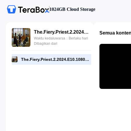
1024GB Cloud Storage
The.Fiery.Priest.2.2024.E10.1080p.DSNP.WEB[RMC].mp4
Semua konte
Waktu kedaluwarsa：Berlaku hari
Dibagikan dari
The.Fiery.Priest.2.2024.E10.1080p.DSNP.WEB[RMC].mp4