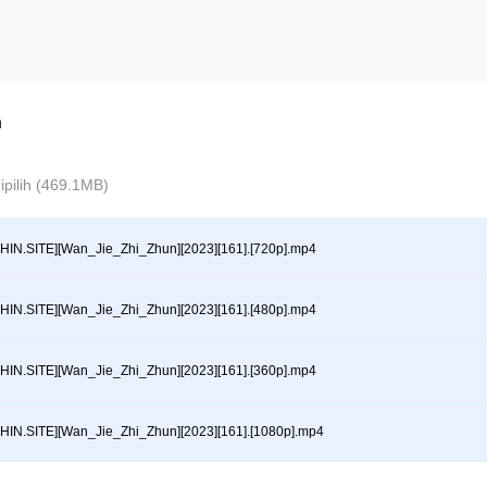
n
 dipilih (469.1MB)
HIN.SITE][Wan_Jie_Zhi_Zhun][2023][161].[720p].mp4
HIN.SITE][Wan_Jie_Zhi_Zhun][2023][161].[480p].mp4
HIN.SITE][Wan_Jie_Zhi_Zhun][2023][161].[360p].mp4
HIN.SITE][Wan_Jie_Zhi_Zhun][2023][161].[1080p].mp4