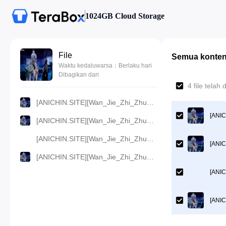
1024GB Cloud Storage
File
Semua konte
Waktu kedaluwarsa：Berlaku hari
Dibagikan dari
4 file telah
[ANICHIN.SITE][Wan_Jie_Zhi_Zhun][2023][161].[720p].mp4
[ANIC
[ANICHIN.SITE][Wan_Jie_Zhi_Zhun][2023][161].[480p].mp4
[ANICHIN.SITE][Wan_Jie_Zhi_Zhun][2023][161].[360p].mp4
[ANIC
[ANICHIN.SITE][Wan_Jie_Zhi_Zhun][2023][161].[1080p].mp4
[ANIC
[ANIC