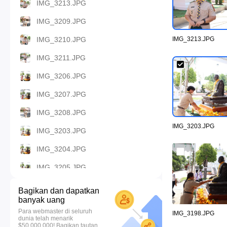
IMG_3213.JPG
IMG_3209.JPG
IMG_3210.JPG
IMG_3213.JPG
IMG_3211.JPG
IMG_3206.JPG
IMG_3207.JPG
IMG_3208.JPG
IMG_3203.JPG
IMG_3203.JPG
IMG_3204.JPG
IMG_3205.JPG
IMG_3200.JPG
Bagikan dan dapatkan
banyak uang
IMG_3201.JPG
Para webmaster di seluruh
IMG_3198.JPG
dunia telah menarik
IMG_3202.JPG
$50.000.000! Bagikan tautan