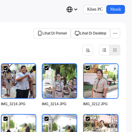
Klien PC
Masuk
Lihat Di Ponsel
Lihat Di Desktop
IMG_3216.JPG
IMG_3214.JPG
IMG_3212.JPG