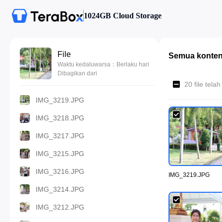
1024GB Cloud Storage
File
Semua konte
Waktu kedaluwarsa：Berlaku hari
Dibagikan dari
20 file tela
IMG_3219.JPG
IMG_3218.JPG
IMG_3217.JPG
IMG_3215.JPG
IMG_3216.JPG
IMG_3219.JPG
IMG_3214.JPG
IMG_3212.JPG