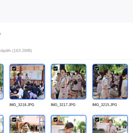
n
h dipilih (163.2MB)
IMG_3218.JPG
IMG_3217.JPG
IMG_3215.JPG