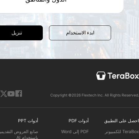
تنزيل
ابدء الاستخدام
Copyright ©2026 Flextech Inc. All Rights Reserved.
احصل على التطبيق
أدوات PDF
أدوات PPT
TeraBox للكمبيوتر
PDF إلى Word
صانع العروض التقديمي
باستخدام AI