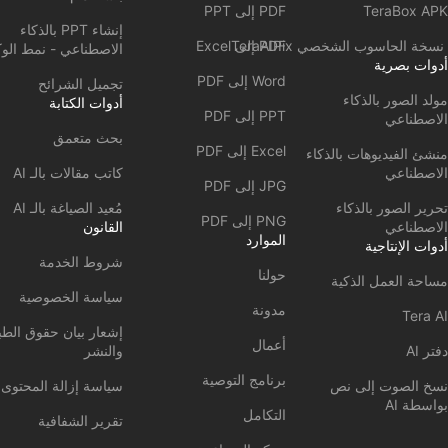
TeraBox APK
PDF إلى PPT
إنشاء PPT بالذكاء
نسخة الحاسوب الشخصي TeraAIPix
PDF إلى Excel
الاصطناعي - نمط الو
أدوات بصرية
Word إلى PDF
تجميل الشرائح
مولد الصور بالذكاء
أدوات الكتابة
PPT إلى PDF
الاصطناعي
بحث متعمق
Excel إلى PDF
منشئ الفيديوهات بالذكاء
الاصطناعي
كاتب مقالات بالـ AI
JPG إلى PDF
تحرير الصور بالذكاء
مُعيد الصياغة بالـ AI
PNG إلى PDF
الاصطناعي
القانون
الموارد
أدوات الإنتاجية
شروط الخدمة
حولنا
مساحة العمل الذكية
سياسة الخصوصية
مدونة
Tera AI
إشعار بيان حقوق الطب
أعمال
دفتر AI
والنشر
برنامج التوصية
نسخ الصوت إلى نص
سياسة إزالة المحتوى
بواسطة AI
التكامل
تقرير الشفافية