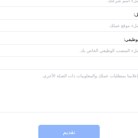
ل:
وظيفي:
تقديم