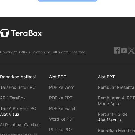
Copyright ©2026 Flextech Inc. All Rights Reserved.
Dapatkan Aplikasi
Alat PDF
Alat PPT
TeraBox untuk PC
PDF ke Word
Pembuat Presentas
APK TeraBox
PDF ke PPT
Pembuatan AI PPT
Mode Agen
TeraAIPix versi PC
PDF ke Excel
Alat Visual
Percantik Slide
Word ke PDF
Alat Menulis
AI Pembuat Gambar
PPT ke PDF
Penelitian Mendal