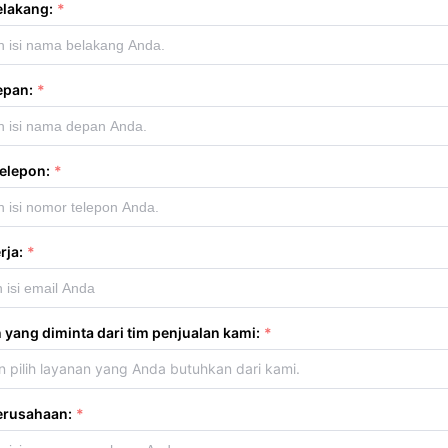
lakang:
epan:
elepon:
rja:
 yang diminta dari tim penjualan kami:
n pilih layanan yang Anda butuhkan dari kami.
rusahaan: