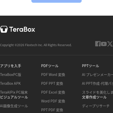
Copyright ©2026 Flextech Inc. All Rights Reserved.
アプリを入手
PDFツール
PPTツール
TeraBoxPC版
PDF Word 変換
AI プレゼンメーカ
TeraBox APK
PDF PPT 変換
AI PPT作成-代理
TeraAIPix PC端末
PDF Excel 変換
スライドを美化し
ビジュアルツール
文章作成ツール
Word PDF 変換
AI画像生成ツール
ディープリサーチ
PPT PDF 変換