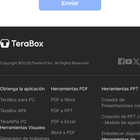
Enviar
Copyright ©2026 Flextech Inc. All Rights Reserved.
Obtenga la aplicación
Herramientas PDF
Herramientas PPT
TeraBox para PC
PDF a Word
Creador de
Presentaciones co
TeraBox APK
PDF a PPT
Creación de PPT c
TeraAIPix PC
PDF a Excel
- Modelo de agent
Herramientas Visuales
Word a PDF
Embellecer diaposi
Generador de Imágenes
Herramientas de