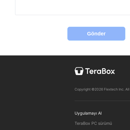
Gönder
Copyright ©2026 Flextech Inc. All
Uygulamayı Al
TeraBox PC sürümü