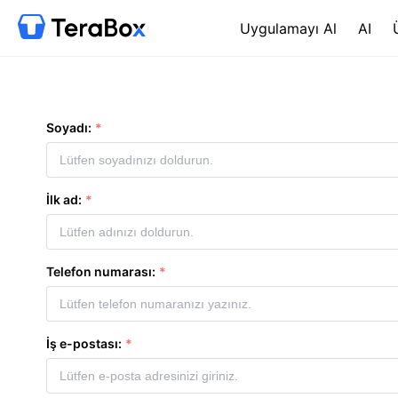
Uygulamayı Al
AI
Soyadı:
İlk ad:
Telefon numarası:
İş e-postası: