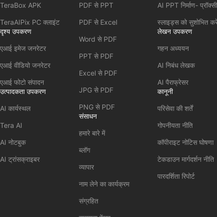
TeraBox APK
PDF से PPT
AI PPT निर्माण- प्रॉक्स
TeraAIPix PC क्लाइंट
PDF से Excel
स्लाइड्स को सुशोभित करे
दृश्य उपकरण
लेखन उपकरण
Word से PDF
एआई इमेज जनरेटर
गहन अध्ययन
PPT से PDF
एआई वीडियो जनरेटर
AI निबंध लेखक
Excel से PDF
एआई फोटो संपादन
AI पैराफ्रेसर
JPG से PDF
उत्पादकता उपकरण
कानूनी
PNG से PDF
AI कार्यस्थल
परिसेवा की शर्तें
संसाधन
Tera AI
गोपनीयता नीति
हमारे बारे में
AI नोटबुक
कॉपीराइट नोटिस घोषणा
ब्लॉग
AI ट्रांसक्राइबर
टेकडाउन मार्गदर्शन नीति
व्यापार
पारदर्शिता रिपोर्ट
नाम लेने का कार्यक्रम
संग्रहित