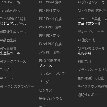
TeraBoxPC版
PDF Word 変換
AI プレゼンメーカ
TeraBox APK
PDF PPT 変換
AI PPT作成-代理
TeraAIPix PC端末
PDF Excel 変換
スライドを美化し
ビジュアルツール
文章作成ツール
Word PDF 変換
AI画像生成ツール
ディープリサーチ
PPT PDF 変換
AI動画生成
AI 論文作成
Excel PDF 変換
AI写真編集
AI 言い換えツール
JPG PDF 変換
生産性ツール
法的事項
PNG PDF 変換
AIワークスペース
利用規則
リソース
Tera AI
プライバシーポリ
TeraBoxについて
AIノート
著作権通知の提出
ブログ
AI トランスクライバー
テイクダウン指導
ビジネス
透明性レポート
紹介プログラム
集成