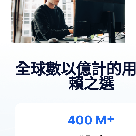
全球數以億計的
賴之選
400 M